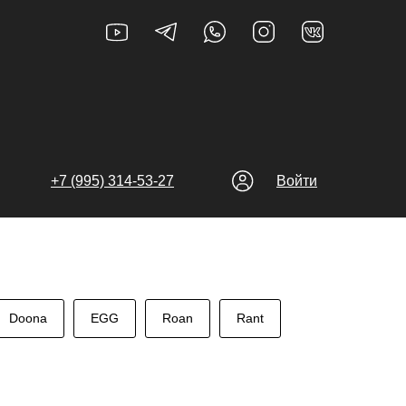
+7 (995) 314-53-27
Войти
Doona
EGG
Roan
Rant