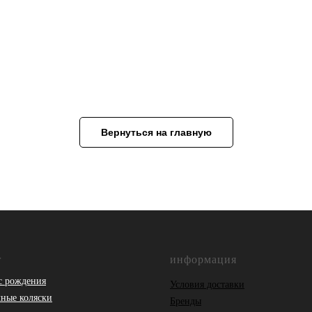
Вернуться на главную
г
информация
с рождения
Условия доставки
ные коляски
Бренды