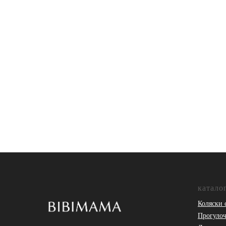
катало
Коляски 
Прогулоч