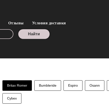
Отзывы
Условия доставки
Найти
Britax Romer
Bumbleride
Espiro
Osann
Cybex