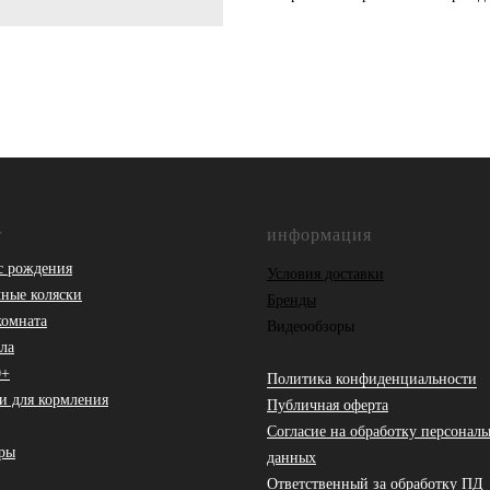
г
информация
с рождения
Условия доставки
ные коляски
Бренды
комната
Видеообзоры
ла
0+
Политика конфиденциальности
и для кормления
Публичная оферта
Согласие на обработку персонал
ры
данных
Ответственный за обработку ПД