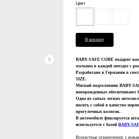
Цвет
В корзину
BABY-SAFE CORE подарит вам у
малыша в каждой поездке с рож
Разработано в Германии в соот
SIZE.
Мягкий подголовник BABY-SA
новорожденных обеспечивают бо
Одна из самых легких автолюле
носить с собой в качестве пер
прогулочных колясок.
В автомобиле фиксируется шта
используется с базой
BABY-SA
Возрастные ограничения: с рожд