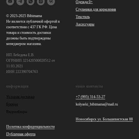
Одежда 0+
Стульчики для кормления
© 2023-2025 Bibimama
Текстиль
Не является публичной офертой в
Аксессуары
соответствии с 437 ГК РФ. Цена
товара и стоимость доставки
должны быть подтверждены
менеджером магазина.
ИП Лебедева Е.В.
ОГРНИП 321420500020512 от
11.03.2021
ИНН 222390704763
информация
наши контакты
Условия доставки
+7 (995) 314-53-27
Бренды
kolyaski_bibimama@mail.ru
Видеообзоры
Новосибирск ул. Большевистская 88
Политика конфиденциальности
Публичная оферта