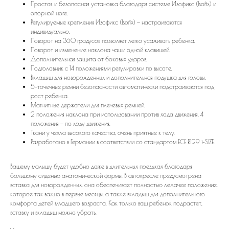
Простая и безопасная установка благодаря системе Изофикс (Isofix) и
опорной ноге.
Регулируемые крепления Изофикс (Isofix) — настраиваются
индивидуально.
Поворот на 360 градусов позволяет легко усаживать ребенка.
Поворот и изменение наклона чаши одной клавишей.
Дополнительная защита от боковых ударов.
Подголовник с 14 положениями регулировки по высоте.
Вкладыш для новорожденных и дополнительная подушка для головы.
5-точечные ремни безопасности автоматически подстраиваются под
рост ребенка.
Магнитные держатели для плечевых ремней.
2 положения наклона при использовании против хода движения, 4
положения — по ходу движения.
Ткани у чехла высокого качества, очень приятные к телу.
Разработано в Германии в соответствии со стандартом ECE R129 i-SIZE.
Вашему малышу будет удобно даже в длительных поездках благодаря
большому сиденью анатомической формы. В автокресле предусмотрена
вставка для новорожденных, она обеспечивает полностью лежачее положение,
которое так важно в первые месяцы, а также вкладыш для дополнительного
комфорта детей младшего возраста. Как только ваш ребенок подрастет,
вставку и вкладыш можно убрать.