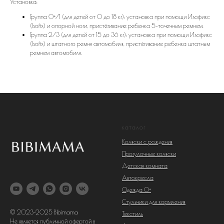
Установка:
Группа 0+/1 (для детей от 0 до 18 кг): установка при помощи Изофикс
(Isofix) и опорной ноги, пристёгивание ребенка 5-точечным ремнем.
Группа 2/3 (для детей от 15 до 36 кг): установка при помощи Изофикс
(Isofix) и штатного ремня автомобиля, пристёгивание ребенка штатным
ремнем автомобиля.
каталог
Коляски с рождения
Прогулочные коляски
Детская комната
Автокресла
Одежда 0+
Стульчики для кормления
© 2023-2025 Bibimama
Текстиль
Не является публичной офертой в