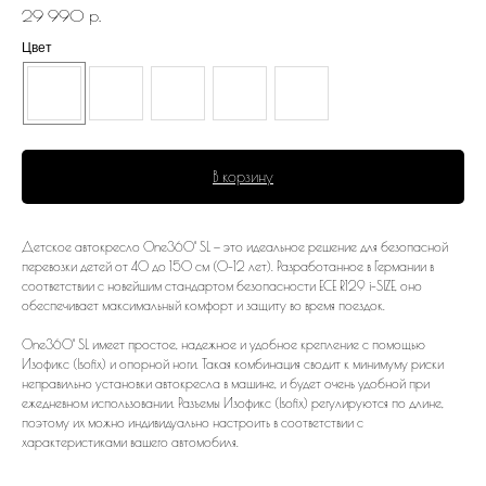
29 990
р.
Цвет
В корзину
Детское автокресло One360° SL — это идеальное решение для безопасной
перевозки детей от 40 до 150 см (0-12 лет). Разработанное в Германии в
соответствии с новейшим стандартом безопасности ECE R129 i-SIZE, оно
обеспечивает максимальный комфорт и защиту во время поездок.
One360° SL имеет простое, надежное и удобное крепление с помощью
Изофикс (Isofix) и опорной ноги. Такая комбинация сводит к минимуму риски
неправильно установки автокресла в машине, и будет очень удобной при
ежедневном использовании. Разъемы Изофикс (Isofix) регулируются по длине,
поэтому их можно индивидуально настроить в соответствии с
характеристиками вашего автомобиля.