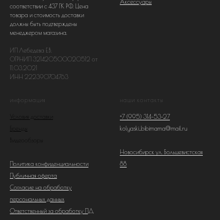
Аксессуары
соответствии с 437 ГК РФ. Цена
товара и стоимость доставки
должны быть подтверждены
менеджером магазина.
ИП Лебедева Е.В.
ОГРНИП 321420500020512 от
11.03.2021
ИНН 222390704763
информация
наши контакты
Условия доставки
+7 (995) 314-53-27
Бренды
kolyaski_bibimama@mail.ru
Видеообзоры
Новосибирск ул. Большевистская
Политика конфиденциальности
88
Публичная оферта
Согласие на обработку
персональных данных
Ответственный за обработку ПД